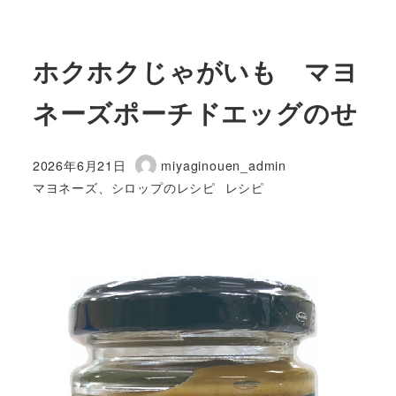
ホクホクじゃがいも マヨ
ネーズポーチドエッグのせ
2026年6月21日
miyaginouen_admin
投稿日
著
カテゴリー
カテゴリー
マヨネーズ、シロップのレシピ
レシピ
者