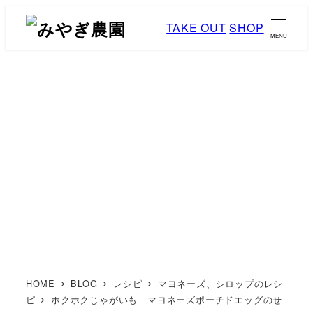
メ
TAKE OUT
SHOP
イ
MENU
ン
コ
ン
テ
ン
ブログ
ツ
へ
移
動
HOME
BLOG
レシピ
マヨネーズ、シロップのレシ
ピ
ホクホクじゃがいも マヨネーズポーチドエッグのせ