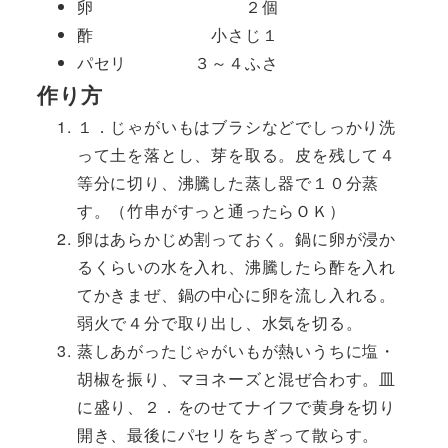
卵 ２個
酢 小さじ１
パセリ ３～４ふさ
作り方
１．じゃがいもはブラシなどでしっかり洗
って土を落とし、芽を取る。皮を残して４
等分に切り、沸騰した蒸し器で１０分蒸
す。（竹串がすっと通ったらＯＫ）
卵はあらかじめ割っておく。鍋に卵が浸か
るくらいの水を入れ、沸騰したら酢を入れ
てかきまぜ、鍋の中心に卵を流し入れる。
弱火で４分で取り出し、水気を切る。
蒸しあがったじゃがいもが熱いうちに塩・
胡椒を振り、マヨネーズと混ぜ合わす。皿
に盛り、２．をのせてナイフで黄身を切り
開き、最後にパセリをちぎって散らす。