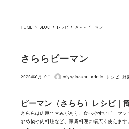
HOME
BLOG
レシピ
さららピーマン
さららピーマン
カテゴリー
カ
2026年6月19日
miyaginouen_admin
レシピ
野
投稿日
著
者
ピーマン（さらら）レシピ｜簡
さららは肉厚で甘みがあり、食べやすいピーマン
炒め物や肉料理など、家庭料理に幅広く使えます