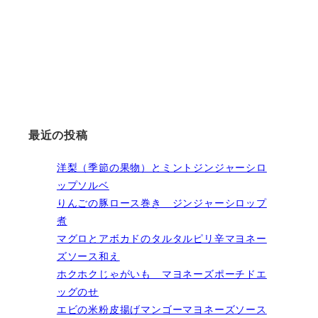
最近の投稿
洋梨（季節の果物）とミントジンジャーシロ
ップソルベ
りんごの豚ロース巻き ジンジャーシロップ
煮
マグロとアボカドのタルタルピリ辛マヨネー
ズソース和え
ホクホクじゃがいも マヨネーズポーチドエ
ッグのせ
エビの米粉皮揚げマンゴーマヨネーズソース