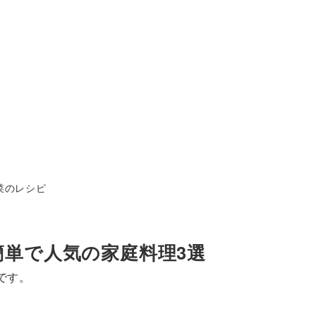
テゴリー
菜のレシピ
単で人気の家庭料理3選
です。
。