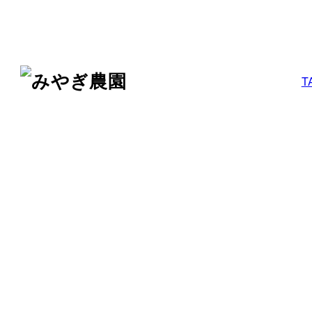
メ
イ
ン
コ
T
ン
テ
ン
ツ
へ
移
動