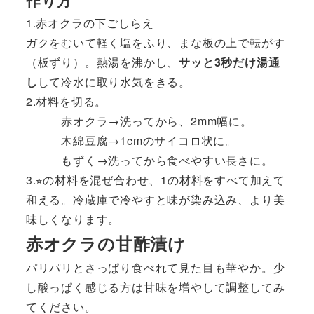
作り方
1.赤オクラの下ごしらえ
ガクをむいて軽く塩をふり、まな板の上で転がす
（板ずり）。熱湯を沸かし、
サッと3秒だけ湯通
し
して冷水に取り水気をきる。
2.材料を切る。
赤オクラ→洗ってから、2mm幅に。
木綿豆腐→1cmのサイコロ状に。
もずく→洗ってから食べやすい長さに。
3.⭐︎の材料を混ぜ合わせ、1の材料をすべて加えて
和える。冷蔵庫で冷やすと味が染み込み、より美
味しくなります。
赤オクラの甘酢漬け
パリパリとさっぱり食べれて見た目も華やか。少
し酸っぱく感じる方は甘味を増やして調整してみ
てください。