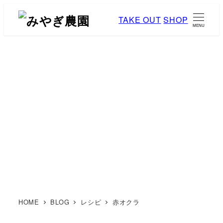
メ
TAKE OUT
SHOP
イ
MENU
ン
コ
ン
テ
ン
ブログ
ツ
へ
移
動
HOME
BLOG
レシピ
赤オクラ