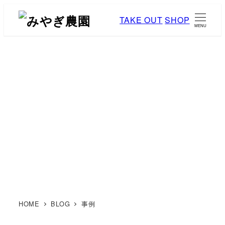
メ
TAKE OUT
SHOP
イ
MENU
ン
コ
ン
テ
ン
ブログ
ツ
へ
移
動
HOME
BLOG
事例