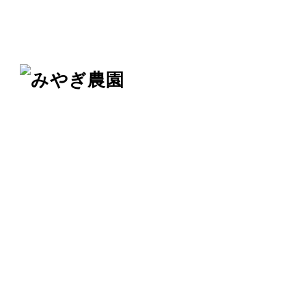
メ
イ
ン
コ
ン
テ
ン
ツ
へ
移
動