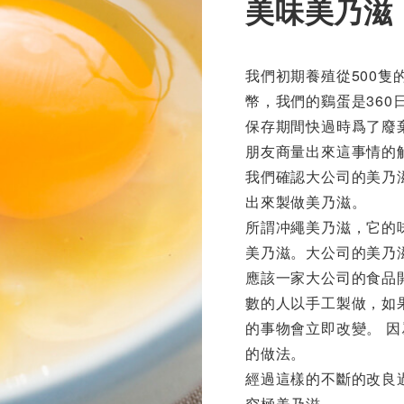
美味美乃滋
我們初期養殖從500隻
幣，我們的鷄蛋是360
保存期間快過時爲了廢
朋友商量出來這事情的
我們確認大公司的美乃
出來製做美乃滋。
所謂冲繩美乃滋，它的
美乃滋。大公司的美乃
應該一家大公司的食品
數的人以手工製做，如
的事物會立即改變。 
的做法。
經過這樣的不斷的改良
究極美乃滋。