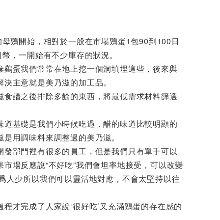
的母鷄開始，相對於一般在市場鷄蛋1包90到100日
日幣，一開始有不少庫存的狀況。
棄鷄蛋我們常常在地上挖一個洞填埋這些，後來與
解決主意就是美乃滋的加工品。
滋食譜之後排除多餘的東西，將最低需求材料篩選
味道基礎是我們小時候吃過，醋的味道比較明顯的
滋是用調味料來調整過的美乃滋。
開發部門裡有很多的員工，但是我們只有單手可以
果市場反應說“不好吃”我們會坦率地接受，可以改變
因爲人少所以我們可以靈活地對應，不會太堅持以往
過程才完成了人家說‘很好吃’又充滿鷄蛋的存在感的