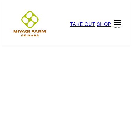
メ
イ
ン
TAKE OUT
SHOP
MENU
コ
ン
テ
ン
ツ
へ
移
お知らせ
動