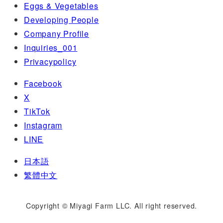
Eggs & Vegetables
Developing People
Company Profile
Inquiries_001
Privacypolicy
Facebook
X
TikTok
Instagram
LINE
日本語
繁體中文
Copyright © Miyagi Farm LLC. All right reserved.