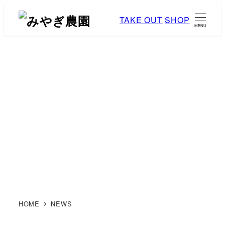
メ
TAKE OUT
SHOP
イ
MENU
ン
コ
ン
テ
ン
NEWS
ツ
へ
移
動
HOME
NEWS