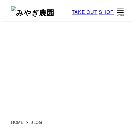
メ
TAKE OUT
SHOP
イ
MENU
ン
コ
ン
テ
ン
ブログ
ツ
へ
移
動
HOME
BLOG