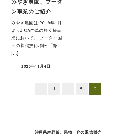
みやぎ農園、ブータ
ン事業のご紹介
みやぎ農園は 2019年1月
よりJICAの草の根支援事
業において、 ブータン国
への養鶏技術移転 「微
[…]
2020年11月4日
投稿日
投
1
…
5
6
稿
の
ペ
沖縄県産野菜、果物、卵の通信販売